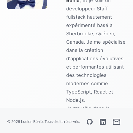
Bénié
, et je suis un
English
développeur Staff
fullstack hautement
expérimenté basé à
Sherbrooke, Québec,
Canada. Je me spécialise
dans la création
d'applications évolutives
et performantes utilisant
des technologies
modernes comme
TypeScript, React et
Node.js.
Je travaille dans le
développement web
© 2026 Lucien Bénié. Tous droits réservés.
depuis 2014, créant des