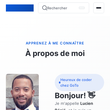
Lucien Bénié
Rechercher
Home
Blogue
APPRENEZ À ME CONNAÎTRE
À propos de moi
Projets
Experience
Heureux de coder
Contact
chez GoTo
Bonjour! 👋
Je m'appelle
Lucien